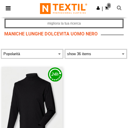
×
App Ntextil
0
Scarica app
|
Prezzi migliori sull'app!
migliora la tua ricerca
MANICHE LUNGHE DOLCEVITA UOMO NERO