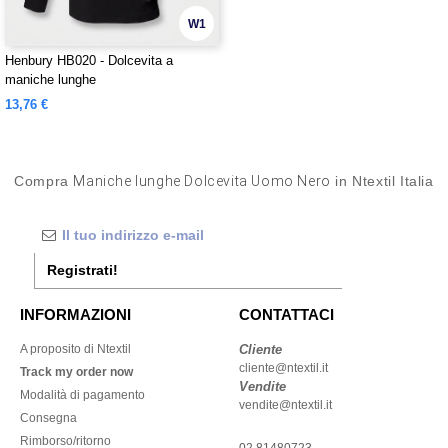
W1
Henbury HB020 - Dolcevita a
maniche lunghe
13,76 €
Compra
Maniche lunghe Dolcevita Uomo Nero
in Ntextil Italia
Registrati!
INFORMAZIONI
CONTATTACI
A proposito di Ntextil
Cliente
cliente@ntextil.it
Track my order now
Vendite
Modalità di pagamento
vendite@ntextil.it
Consegna
Rimborso/ritorno