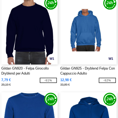
W1
W1
Gildan GN920 - Felpa Girocollo
Gildan GN925 - Dryblend Felpa Con
Dryblend per Adulti
Cappuccio Adulto
7,79 €
12,98 €
-61%
-62%
20,10 €
33,80 €