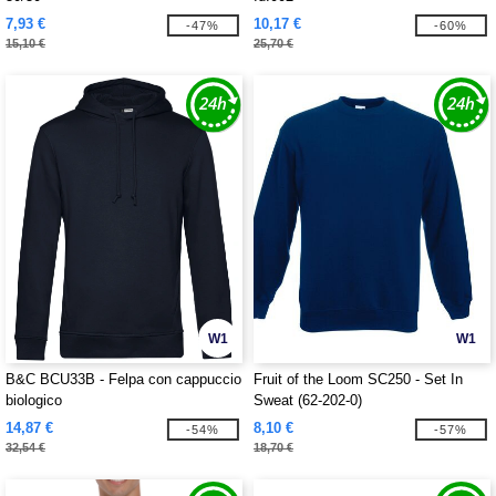
7,93 €
10,17 €
-47%
-60%
15,10 €
25,70 €
W1
W1
B&C BCU33B - Felpa con cappuccio
Fruit of the Loom SC250 - Set In
biologico
Sweat (62-202-0)
14,87 €
8,10 €
-54%
-57%
32,54 €
18,70 €