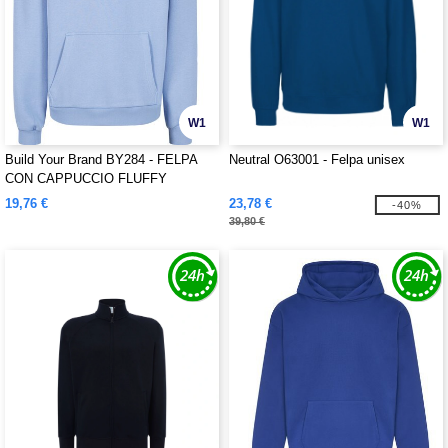
W1
W1
Build Your Brand BY284 - FELPA
Neutral O63001 - Felpa unisex
CON CAPPUCCIO FLUFFY
19,76 €
23,78 €
-40%
39,80 €