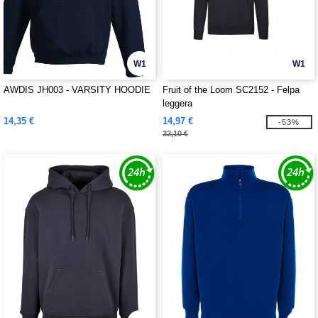
W1
W1
AWDIS JH003 - VARSITY HOODIE
Fruit of the Loom SC2152 - Felpa
leggera
14,35 €
14,97 €
-53%
32,10 €