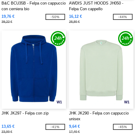
B&C BCU35B - Felpa con cappuccio
AWDIS JUST HOODS JH050 -
con cerniera bio
Felpa Con cappello
19,76 €
16,12 €
-50%
-44%
39,22 €
28,80 €
W1
W1
JHK JK297 - Felpa con zip
JHK JK290 - Felpa con cappuccio
unisex
13,65 €
9,64 €
-41%
-45%
23,00 €
17,40 €