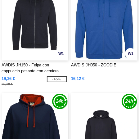
W1
W1
AWDIS JH150 - Felpa con
AWDIS JH050 - ZOODIE
cappuccio pesante con cerniera
Graduate
19,36 €
16,12 €
-45%
35,10 €