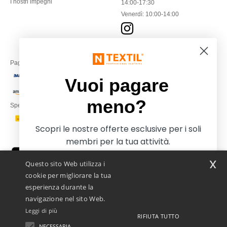
I nostri impegni
14:00-17:30
Venerdì: 10:00-14:00
Paga con
Vuoi pagare
meno?
Spediamo con
Scopri le nostre offerte esclusive per i soli
membri per la tua attività.
x
Questo sito Web utilizza i
cookie per migliorare la tua
esperienza durante la
navigazione nel sito Web.
Leggi di più
RIFIUTA TUTTO
Netenders Italy SRL — Registered office GALLERIA DEL CORSO 1 -
20122 MILANO (MI) -Italy
NECESSARIA