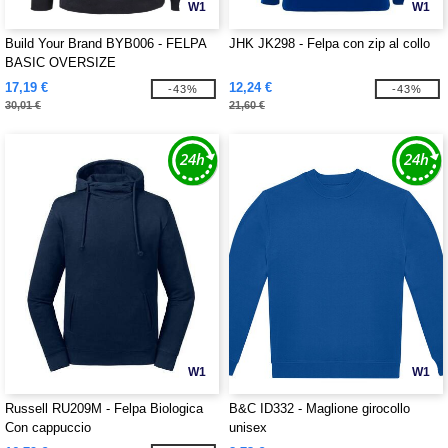
W1
W1
Build Your Brand BYB006 - FELPA
JHK JK298 - Felpa con zip al collo
BASIC OVERSIZE
17,19 €
12,24 €
-43%
-43%
30,01 €
21,60 €
W1
W1
Russell RU209M - Felpa Biologica
B&C ID332 - Maglione girocollo
Con cappuccio
unisex