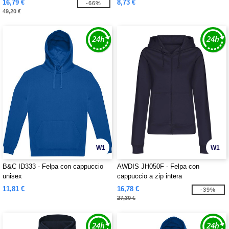
16,79 €
8,73 €
-66%
49,20 €
W1
W1
B&C ID333 - Felpa con cappuccio
AWDIS JH050F - Felpa con
unisex
cappuccio a zip intera
11,81 €
16,78 €
-39%
27,30 €