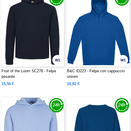
W1
W1
Fruit of the Loom SC278 - Felpa
B&C ID223 - Felpa con cappuccio
pesante
unisex
15,56 €
10,82 €