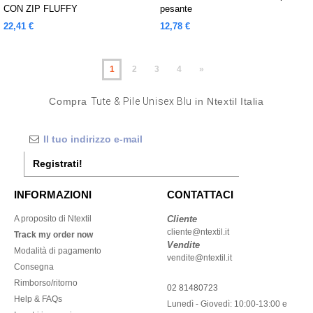
CON ZIP FLUFFY
pesante
22,41 €
12,78 €
1
2
3
4
»
Compra
Tute & Pile Unisex Blu
in Ntextil Italia
Registrati!
INFORMAZIONI
CONTATTACI
A proposito di Ntextil
Cliente
cliente@ntextil.it
Track my order now
Vendite
Modalità di pagamento
vendite@ntextil.it
Consegna
Rimborso/ritorno
02 81480723
Help & FAQs
Lunedì - Giovedì: 10:00-13:00 e