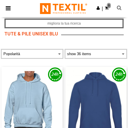
×
App Ntextil
0
Scarica app
|
Prezzi migliori sull'app!
migliora la tua ricerca
TUTE & PILE UNISEX BLU