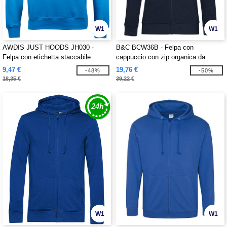
W1
W1
AWDIS JUST HOODS JH030 -
B&C BCW36B - Felpa con
Felpa con etichetta staccabile
cappuccio con zip organica da
donna
9,47 €
19,76 €
-48%
-50%
18,35 €
39,22 €
W1
W1