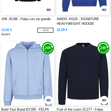
W1
W1
JHK JK296 - Felpa con zip grande
AWDIS JH120 - SIGNATURE
HEAVYWEIGHT HOODIE
13,02 €
22,59 €
-41%
22,10 €
W1
W1
Build Your Brand BY285 - FELPA
Fruit of the Loom SC277 - Felpa