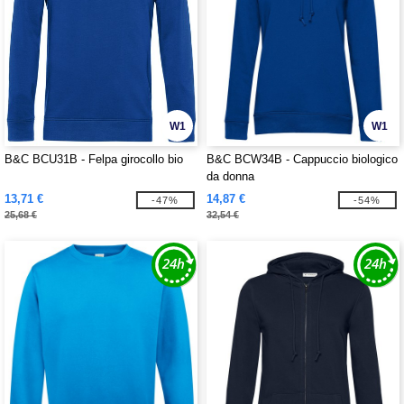
W1
W1
B&C BCU31B - Felpa girocollo bio
B&C BCW34B - Cappuccio biologico
da donna
13,71 €
14,87 €
-47%
-54%
25,68 €
32,54 €