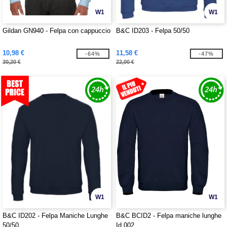
W1
W1
Gildan GN940 - Felpa con cappuccio
B&C ID203 - Felpa 50/50
10,98 €
11,58 €
-64%
-47%
30,20 €
22,00 €
W1
W1
B&C ID202 - Felpa Maniche Lunghe
B&C BCID2 - Felpa maniche lunghe
50/50
Id.002