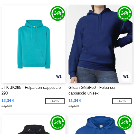
W1
W1
JHK JK295 - Felpa con cappuccio
Gildan GNSF50 - Felpa con
290
cappuccio unisex
12,34 €
11,34 €
-42%
-47%
21,20 €
21,32 €