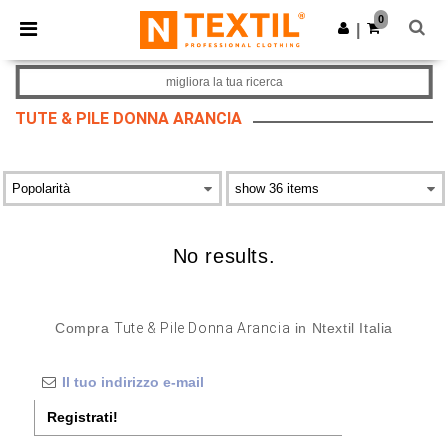
×
App Ntextil
0
Scarica app
|
Prezzi migliori sull'app!
migliora la tua ricerca
TUTE & PILE DONNA ARANCIA
No results.
Compra
Tute & Pile Donna Arancia
in Ntextil Italia
Registrati!