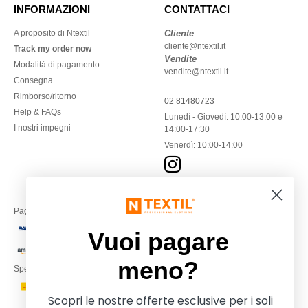
INFORMAZIONI
CONTATTACI
A proposito di Ntextil
Cliente
cliente@ntextil.it
Track my order now
Vendite
Modalità di pagamento
vendite@ntextil.it
Consegna
Rimborso/ritorno
02 81480723
Help & FAQs
Lunedì - Giovedì: 10:00-13:00 e
I nostri impegni
14:00-17:30
Venerdì: 10:00-14:00
Paga con
Vuoi pagare
meno?
Spediamo con
Scopri le nostre offerte esclusive per i soli