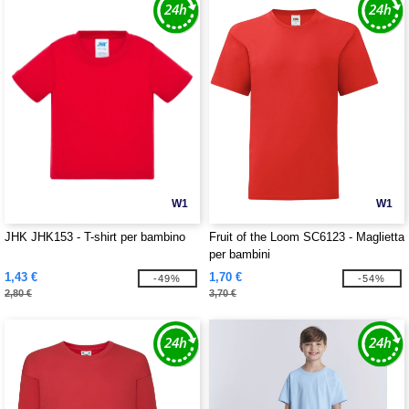
W1
W1
JHK JHK153 - T-shirt per bambino
Fruit of the Loom SC6123 - Maglietta
per bambini
1,43 €
1,70 €
-49%
-54%
2,80 €
3,70 €