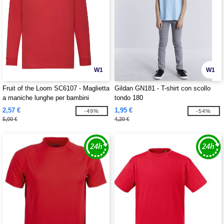
W1
W1
Fruit of the Loom SC6107 - Maglietta
Gildan GN181 - T-shirt con scollo
a maniche lunghe per bambini
tondo 180
2,57 €
1,95 €
-49%
-54%
5,00 €
4,20 €