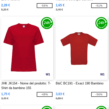
2,28 €
1,65 €
-56%
-51%
5,20 €
3,40 €
W1
W1
JHK JK154 - Nome del prodotto: T-
B&C BC191 - Exact 190 Bambino
Shirt da bambino 155
1,75 €
3,03 €
-48%
-56%
3,40 €
6,86 €