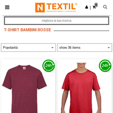
×
App Ntextil
0
Scarica app
|
Prezzi migliori sull'app!
migliora la tua ricerca
T-SHIRT BAMBINI ROSSE