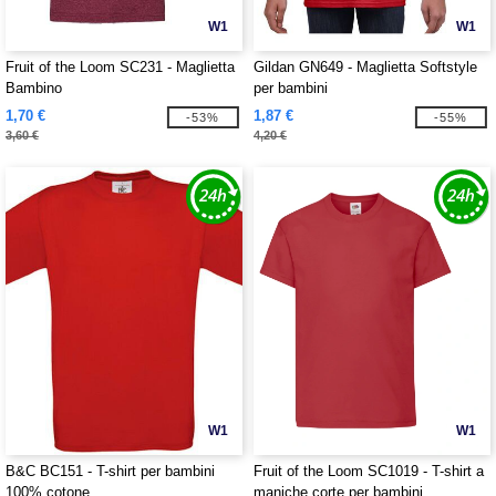
W1
W1
Fruit of the Loom SC231 - Maglietta
Gildan GN649 - Maglietta Softstyle
Bambino
per bambini
1,70 €
1,87 €
-53%
-55%
3,60 €
4,20 €
W1
W1
B&C BC151 - T-shirt per bambini
Fruit of the Loom SC1019 - T-shirt a
100% cotone
maniche corte per bambini