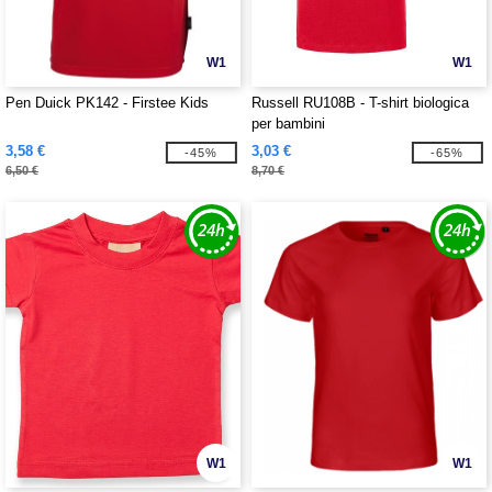
W1
W1
Pen Duick PK142 - Firstee Kids
Russell RU108B - T-shirt biologica
per bambini
3,58 €
3,03 €
-45%
-65%
6,50 €
8,70 €
W1
W1