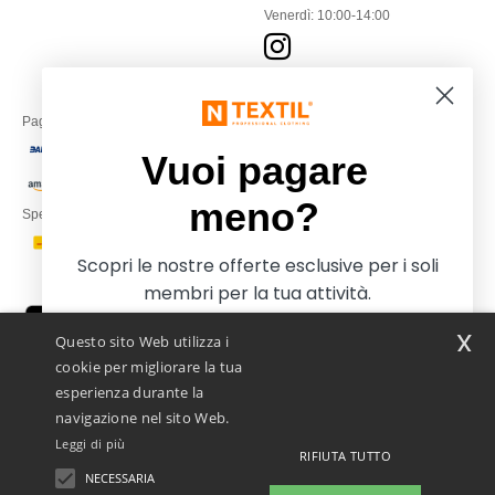
Venerdì: 10:00-14:00
Paga con
Vuoi pagare
meno?
Spediamo con
Scopri le nostre offerte esclusive per i soli
membri per la tua attività.
x
Questo sito Web utilizza i
cookie per migliorare la tua
esperienza durante la
navigazione nel sito Web.
Leggi di più
RIFIUTA TUTTO
Netenders Italy SRL — Registered office GALLERIA DEL CORSO 1 -
20122 MILANO (MI) -Italy
NECESSARIA