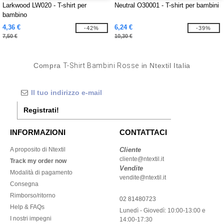
Larkwood LW020 - T-shirt per
Neutral O30001 - T-shirt per bambini
bambino
4,36 €
6,24 €
-42%
-39%
7,50 €
10,30 €
Compra
T-Shirt Bambini Rosse
in Ntextil Italia
Registrati!
INFORMAZIONI
CONTATTACI
A proposito di Ntextil
Cliente
cliente@ntextil.it
Track my order now
Vendite
Modalità di pagamento
vendite@ntextil.it
Consegna
Rimborso/ritorno
02 81480723
Help & FAQs
Lunedì - Giovedì: 10:00-13:00 e
I nostri impegni
14:00-17:30