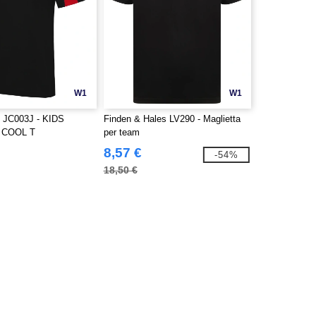
W1
W1
JC003J - KIDS
Finden & Hales LV290 - Maglietta
 COOL T
per team
8,57 €
-54%
18,50 €