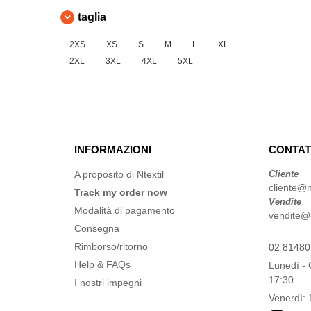
taglia
2XS
XS
S
M
L
XL
2XL
3XL
4XL
5XL
INFORMAZIONI
CONTAT
A proposito di Ntextil
Cliente
cliente@nt
Track my order now
Vendite
Modalità di pagamento
vendite@nt
Consegna
Rimborso/ritorno
02 8148
Help & FAQs
Lunedì - 
17:30
I nostri impegni
Venerdì: 