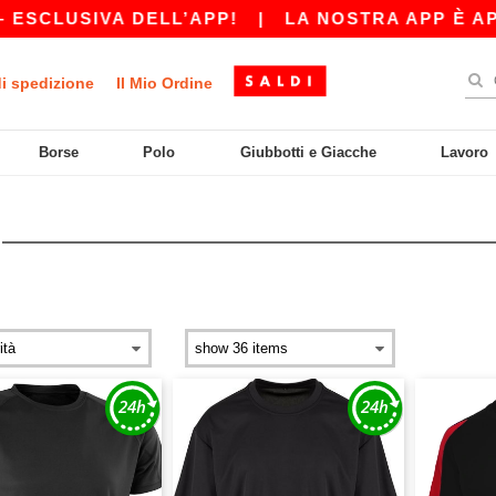
ESCLUSIVA DELL’APP!
|
LA NOSTRA APP È APPE
di spedizione
Il Mio Ordine
Borse
Polo
Giubbotti e Giacche
Lavoro