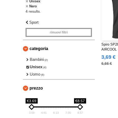
Unisex
Nero
4 results.
Sport
rimuovi filtri
Spiro SP28
categoria
AIRCOOL
3,69 €
Bambini
(2)
6,66 €
Unisex
(4)
Uomo
(6)
prezzo
€3.69
€8.57
3.69
4.91
6.13
7.35
8.57