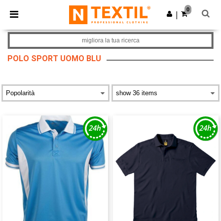
×
App Ntextil
0
Scarica app
|
Prezzi migliori sull'app!
migliora la tua ricerca
POLO SPORT UOMO BLU