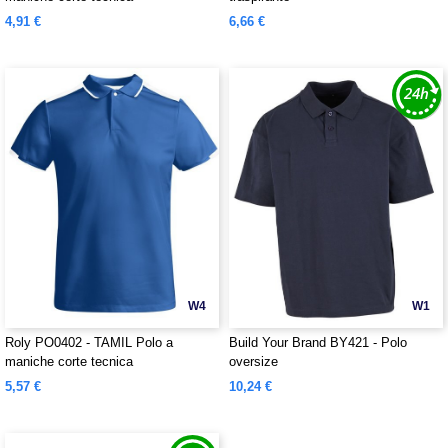
4,91 €
6,66 €
W4
W1
Roly PO0402 - TAMIL Polo a
Build Your Brand BY421 - Polo
maniche corte tecnica
oversize
5,57 €
10,24 €