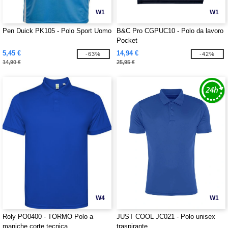
W1
W1
Pen Duick PK105 - Polo Sport Uomo
B&C Pro CGPUC10 - Polo da lavoro
Pocket
5,45 €
14,94 €
-63%
-42%
14,90 €
25,95 €
W4
W1
Roly PO0400 - TORMO Polo a
JUST COOL JC021 - Polo unisex
maniche corte tecnica
traspirante