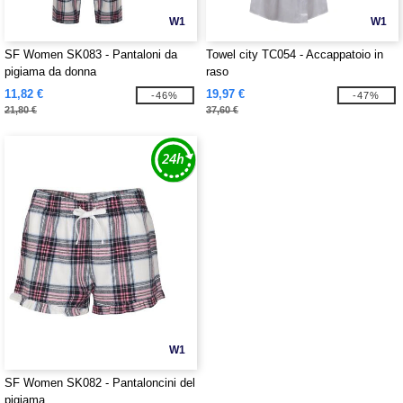
W1
W1
SF Women SK083 - Pantaloni da
Towel city TC054 - Accappatoio in
pigiama da donna
raso
11,82 €
19,97 €
-46%
-47%
21,80 €
37,60 €
W1
SF Women SK082 - Pantaloncini del
pigiama