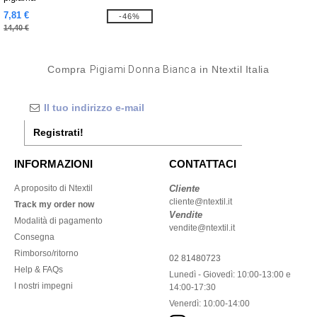
7,81 €
-46%
14,40 €
Compra
Pigiami Donna Bianca
in Ntextil Italia
Registrati!
INFORMAZIONI
CONTATTACI
A proposito di Ntextil
Cliente
cliente@ntextil.it
Track my order now
Vendite
Modalità di pagamento
vendite@ntextil.it
Consegna
Rimborso/ritorno
02 81480723
Help & FAQs
Lunedì - Giovedì: 10:00-13:00 e
I nostri impegni
14:00-17:30
Venerdì: 10:00-14:00