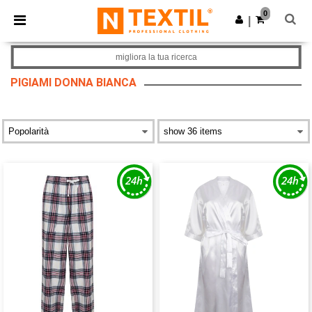
×
App Ntextil
0
Scarica app
|
Prezzi migliori sull'app!
migliora la tua ricerca
PIGIAMI DONNA BIANCA