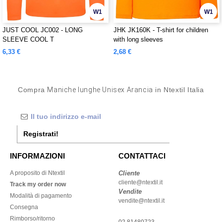
W1
W1
JUST COOL JC002 - LONG
JHK JK160K - T-shirt for children
SLEEVE COOL T
with long sleeves
6,33 €
2,68 €
Compra
Maniche lunghe Unisex Arancia
in Ntextil Italia
Registrati!
INFORMAZIONI
CONTATTACI
A proposito di Ntextil
Cliente
cliente@ntextil.it
Track my order now
Vendite
Modalità di pagamento
vendite@ntextil.it
Consegna
Rimborso/ritorno