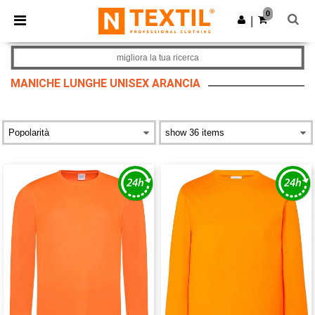
×
App Ntextil
0
Scarica app
|
Prezzi migliori sull'app!
migliora la tua ricerca
MANICHE LUNGHE UNISEX ARANCIA