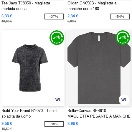
Tee Jays TJ8050 - Maglietta
Gildan GN650B - Maglietta a
morbida donna
maniche corte 180
6,33 €
2,34 €
-37%
-54%
10,00 €
5,03 €
W1
W1
Build Your Brand BY070 - T-shirt
Bella+Canvas BE4610 -
sbiadita da uomo
MAGLIETTA PESANTE A MANICHE
CORTE UNISEX
9,56 €
8,96 €
-38%
15,50 €