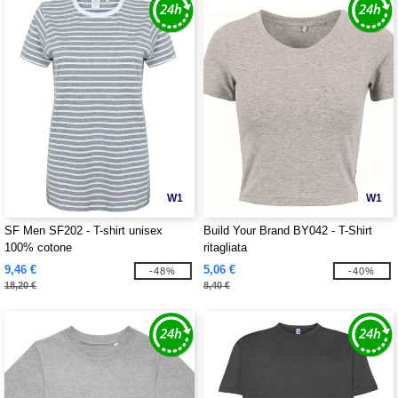
W1
W1
SF Men SF202 - T-shirt unisex
Build Your Brand BY042 - T-Shirt
100% cotone
ritagliata
9,46 €
5,06 €
-48%
-40%
18,20 €
8,40 €