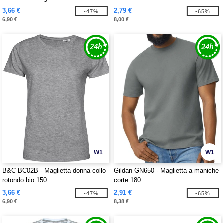
3,66 €
2,79 €
-47%
-65%
6,90 €
8,00 €
W1
W1
B&C BC02B - Maglietta donna collo
Gildan GN650 - Maglietta a maniche
rotondo bio 150
corte 180
3,66 €
2,91 €
-47%
-65%
6,90 €
8,38 €