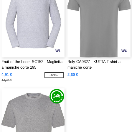
W1
W4
Fruit of the Loom SC152 - Maglietta
Roly CA9327 - KUTTA T-shirt a
a maniche corte 195
maniche corte
4,91 €
2,60 €
-63%
13,34 €