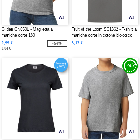
W1
W1
Gildan GN650L - Maglietta a
Fruit of the Loom SC1362 - T-shirt a
maniche corte 180
maniche corte in cotone biologico
2,99 €
3,13 €
-56%
6,84 €
W1
W1