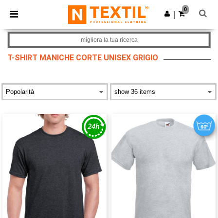
×
App Ntextil
0
Scarica app
|
Prezzi migliori sull'app!
migliora la tua ricerca
T-SHIRT MANICHE CORTE UNISEX GRIGIO