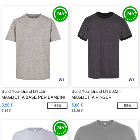
W1
W1
Build Your Brand BY116 -
Build Your Brand BYB022 -
MAGLIETTA BASE PER BAMBINI
MAGLIETTA RINGER
3,98 €
5,06 €
-44%
-55%
7,14 €
11,26 €