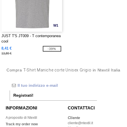
W1
JUST T'S JT009 - T contemporanea
cool
8,41 €
-39%
13,80 €
Compra
T-Shirt Maniche corte Unisex Grigio
in Ntextil Italia
Registrati!
INFORMAZIONI
CONTATTACI
A proposito di Ntextil
Cliente
cliente@ntextil.it
Track my order now