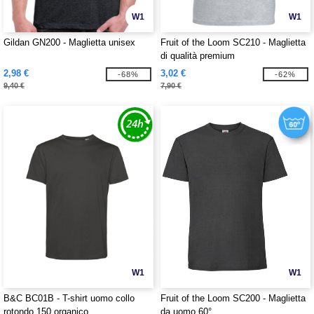
W1
W1
Gildan GN200 - Maglietta unisex
Fruit of the Loom SC210 - Maglietta
di qualità premium
2,98 €
3,02 €
-68%
-62%
9,40 €
7,90 €
W1
W1
B&C BC01B - T-shirt uomo collo
Fruit of the Loom SC200 - Maglietta
rotondo 150 organico
da uomo 60°