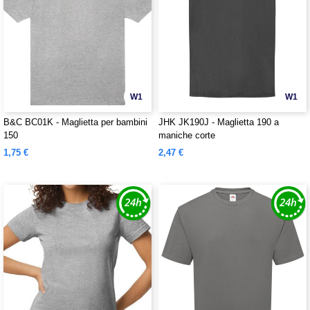
W1
W1
B&C BC01K - Maglietta per bambini
JHK JK190J - Maglietta 190 a
150
maniche corte
1,75 €
2,47 €