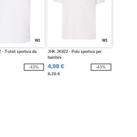
W1
W1
- T-shirt sportiva da
JHK JK922 - Polo sportiva per
bambini
4,98 €
-43%
-43%
8,70 €