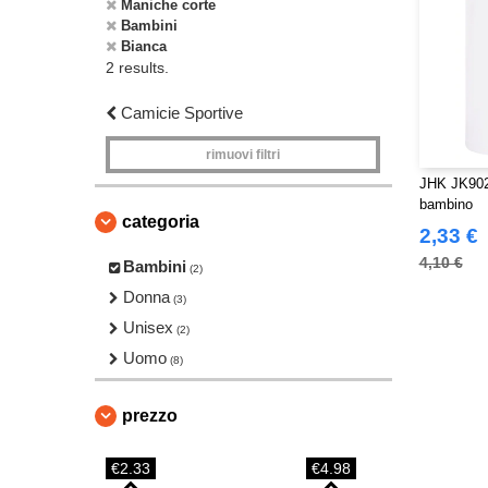
Maniche corte
Bambini
Bianca
2 results.
Camicie Sportive
rimuovi filtri
JHK JK902 
bambino
categoria
2,33 €
4,10 €
Bambini
(2)
Donna
(3)
Unisex
(2)
Uomo
(8)
prezzo
€2.33
€4.98