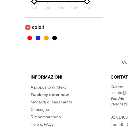
2.33
2.99
3.66
4.32
4.98
colori
Co
INFORMAZIONI
CONTAT
A proposito di Ntextil
Cliente
cliente@nt
Track my order now
Vendite
Modalità di pagamento
vendite@nt
Consegna
Rimborso/ritorno
02 8148
Help & FAQs
Lunedì - 