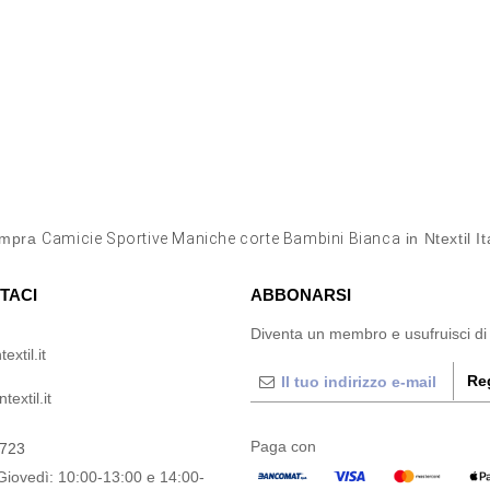
mpra
Camicie Sportive Maniche corte Bambini Bianca
in Ntextil It
TACI
ABBONARSI
Diventa un membro e usufruisci di
extil.it
Reg
extil.it
Paga con
0723
Giovedì: 10:00-13:00 e 14:00-