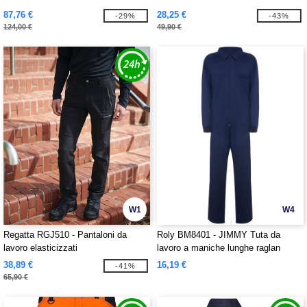
87,76 €
28,25 €
-29%
-43%
124,00 €
49,90 €
W1
W4
Regatta RGJ510 - Pantaloni da
Roly BM8401 - JIMMY Tuta da
lavoro elasticizzati
lavoro a maniche lunghe raglan
38,89 €
16,19 €
-41%
65,90 €