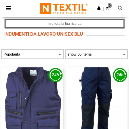
×
App Ntextil
0
Scarica app
|
Prezzi migliori sull'app!
migliora la tua ricerca
INDUMENTI DA LAVORO UNISEX BLU