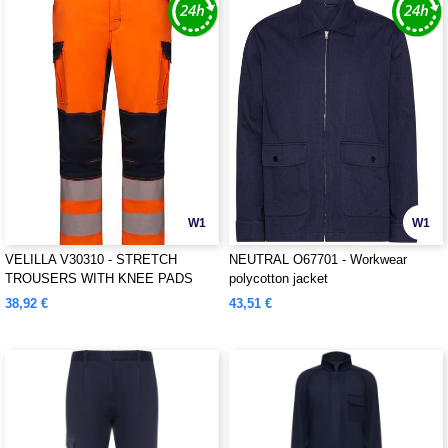
W1
W1
VELILLA V30310 - STRETCH
NEUTRAL O67701 - Workwear
TROUSERS WITH KNEE PADS
polycotton jacket
AND REFLECTIVE STRIPES
38,92 €
43,51 €