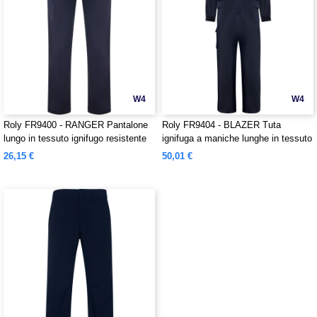
W4
W4
Roly FR9400 - RANGER Pantalone
Roly FR9404 - BLAZER Tuta
lungo in tessuto ignifugo resistente
ignifuga a maniche lunghe in tessuto
resistente
26,15 €
50,01 €