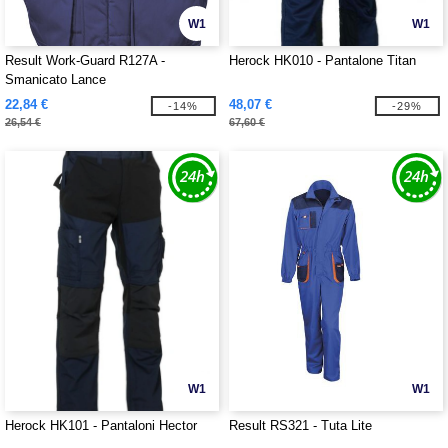
W1
W1
Result Work-Guard R127A -
Herock HK010 - Pantalone Titan
Smanicato Lance
22,84 €
48,07 €
-14%
-29%
26,54 €
67,60 €
W1
W1
Herock HK101 - Pantaloni Hector
Result RS321 - Tuta Lite