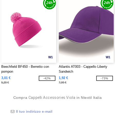
W1
W1
Beechfield BF450 - Berretto con
Atlantis AT003 - Cappello Liberty
pompon
Sandwich
3,01 €
1,92 €
-42%
-73%
5,20 €
7,00 €
Compra
Cappelli Accessories Viola
in Ntextil Italia