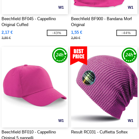
W1
W1
Beechfield BF045 - Cappellino
Beechfield BF900 - Bandana Morf
Original Cuffed
Original
2,17 €
1,55 €
-43%
-44%
3,80 €
2,80 €
W1
W1
Beechfield BF010 - Cappellino
Result RC031 - Cuffietta Softex
Original 5 pannelli