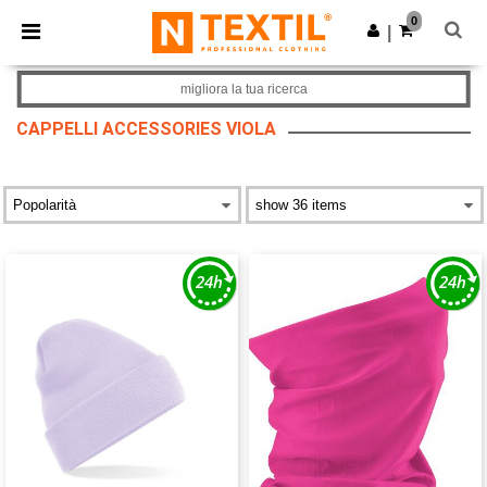
×
App Ntextil
0
Scarica app
|
Prezzi migliori sull'app!
migliora la tua ricerca
CAPPELLI ACCESSORIES VIOLA