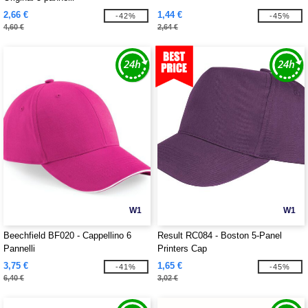
2,66 €
1,44 €
-42%
-45%
4,60 €
2,64 €
W1
W1
Beechfield BF020 - Cappellino 6
Result RC084 - Boston 5-Panel
Pannelli
Printers Cap
3,75 €
1,65 €
-41%
-45%
6,40 €
3,02 €