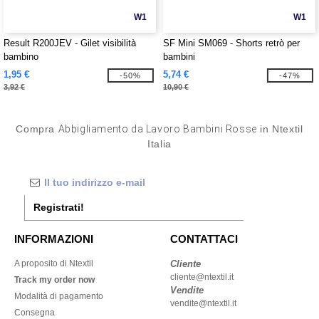
W1
W1
Result R200JEV - Gilet visibilità
SF Mini SM069 - Shorts retrò per
bambino
bambini
1,95 €
5,74 €
-50%
-47%
3,92 €
10,90 €
Compra
Abbigliamento da Lavoro Bambini Rosse
in Ntextil
Italia
Registrati!
INFORMAZIONI
CONTATTACI
A proposito di Ntextil
Cliente
cliente@ntextil.it
Track my order now
Vendite
Modalità di pagamento
vendite@ntextil.it
Consegna