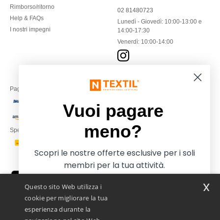
Rimborso/ritorno
02 81480723
Help & FAQs
Lunedì - Giovedì: 10:00-13:00 e
I nostri impegni
14:00-17:30
Venerdì: 10:00-14:00
Paga con
Vuoi pagare
meno?
Spediamo con
Scopri le nostre offerte esclusive per i soli
membri per la tua attività.
x
Questo sito Web utilizza i
cookie per migliorare la tua
esperienza durante la