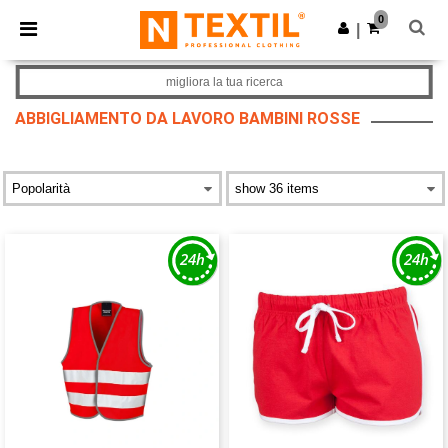
×
App Ntextil
0
Scarica app
|
Prezzi migliori sull'app!
migliora la tua ricerca
ABBIGLIAMENTO DA LAVORO BAMBINI ROSSE